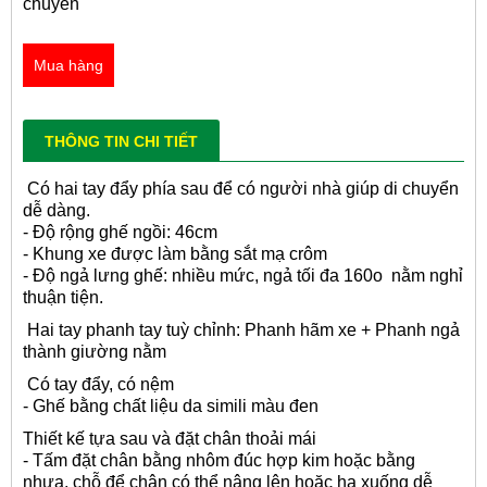
chuyển
Mua hàng
THÔNG TIN CHI TIẾT
Có hai tay đẩy phía sau để có người nhà giúp di chuyển
dễ dàng.
- Độ rộng ghế ngồi: 46cm
- Khung xe được làm bằng sắt mạ crôm
- Độ ngả lưng ghế: nhiều mức, ngả tối đa 160o nằm nghỉ
thuận tiện.
Hai tay phanh tay tuỳ chỉnh: Phanh hãm xe + Phanh ngả
thành giường nằm
Có tay đẩy, có nệm
- Ghế bằng chất liệu da simili màu đen
Thiết kế tựa sau và đặt chân thoải mái
- Tấm đặt chân bằng nhôm đúc hợp kim hoặc bằng
nhựa, chỗ để chân có thể nâng lên hoặc hạ xuống dễ