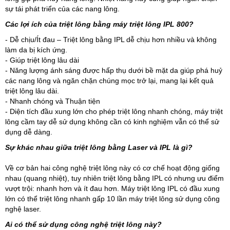
sự tái phát triển của các nang lông.
Các lợi ích của triệt lông bằng máy triệt lông IPL 800?
- Dễ chịu/Ít đau – Triệt lông bằng IPL dễ chịu hơn nhiều và không
làm da bị kích ứng.
- Giúp triệt lông lâu dài
- Năng lượng ánh sáng được hấp thụ dưới bề mặt da giúp phá huỷ
các nang lông và ngăn chặn chúng mọc trở lại, mang lại kết quả
triệt lông lâu dài.
- Nhanh chóng và Thuận tiện
- Diện tích đầu xung lớn cho phép triệt lông nhanh chóng, máy triệt
lông cầm tay dễ sử dụng không cần có kinh nghiệm vẫn có thể sử
dụng dễ dàng.
Sự khác nhau giữa triệt lông bằng Laser và IPL là gì?
Về cơ bản hai công nghệ triệt lông này có cơ chế hoạt động giống
nhau (quang nhiệt), tuy nhiên triệt lông bằng IPL có nhưng ưu điểm
vượt trội: nhanh hơn và ít đau hơn. Máy triệt lông IPL có đầu xung
lớn có thể triệt lông nhanh gấp 10 lần máy triệt lông sử dụng công
nghệ laser.
Ai có thể sử dụng công nghệ triệt lông này?